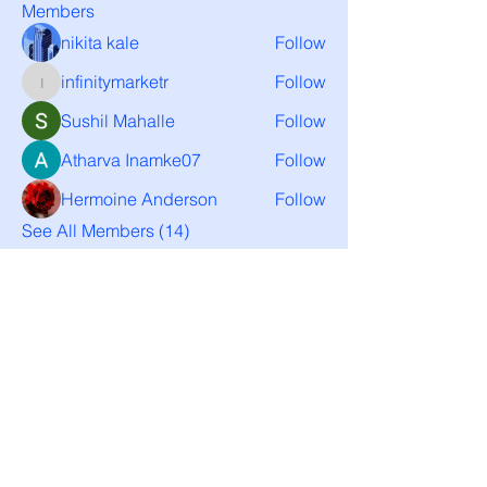
Members
nikita kale
Follow
infinitymarketr
Follow
infinitymarketr
Sushil Mahalle
Follow
Atharva Inamke07
Follow
Hermoine Anderson
Follow
See All Members (14)
Ground Share
Groundshare@proton.me